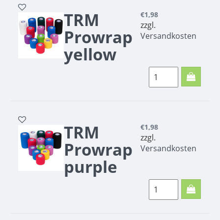
DRESSING with
TRM
€1,98
brush - Pferdepflege
zzgl.
| mypetworld
Prowrap
Versandkosten
yellow
5cm
TRM Prowrap yellow
5cm
TRM
€1,98
zzgl.
Prowrap
Versandkosten
purple
5cm
TRM Prowrap purple
5cm