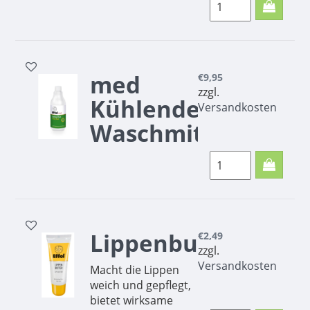
ohne ihm seine
natürlichen Fellfette
zu entziehen.
med
€9,95
zzgl.
Kühlendes
Versandkosten
Waschmittel
2 in 1 Regeneration
und Pflege -
Waschkonzentrat
hervorragende
Kühlwirkung
Lippenbutter
effektive
€2,49
zzgl.
Regeneration -
Versandkosten
kühlt, belebt und
Macht die Lippen
reaktiviert nach
weich und gepflegt,
Sport und
bietet wirksame