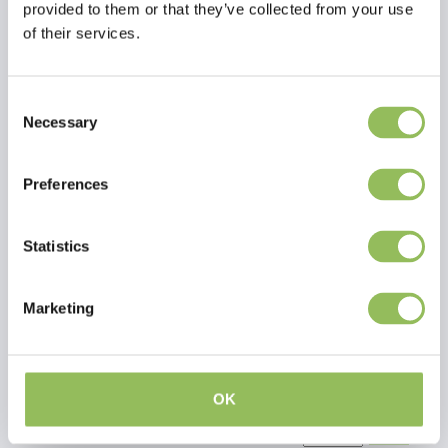
provided to them or that they’ve collected from your use
of their services.
Equi
€37,99
zzgl.
Wash
Consent
Versandkosten
Necessary
Selection
Hautfreundliches
Shampoo.
Preferences
Statistics
Bianco
€19,99
Marketing
zzgl.
Wash
Versandkosten
Tiefreinigungshampoo.
OK