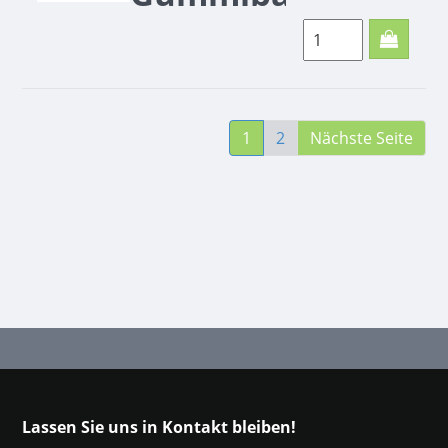
bunt
Hell und farbenfroh.
Für alle Zöpfe und
hochelastisches
Material - Zöpfe
1
2
Nächste Seite
ohne Beschädigung
der Mähne -
wiederverwendbar
Lassen Sie uns in Kontakt bleiben!