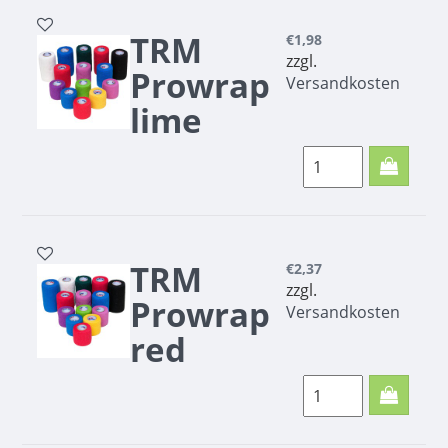
TRM
€1,98
zzgl.
Prowrap
Versandkosten
lime
green
5cm
TRM Prowrap lime
green 5cm
TRM
€2,37
zzgl.
Prowrap
Versandkosten
red
7.5cm
TRM Prowrap red
7.5cm