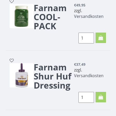
Farnam
€49,95
zzgl.
COOL-
Versandkosten
PACK
GREEN
JELLY -
1,89 L
Farnam COOL-PACK
Farnam
€37,49
GREEN JELLY - 1,89 L
zzgl.
Shur Huf
Versandkosten
Dressing
mit
Pinsel
Farnam SHUR HOOF