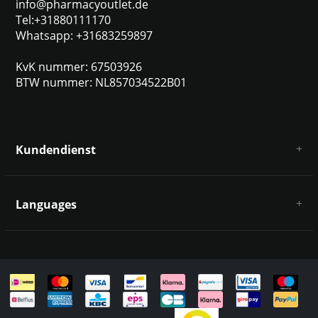
info@pharmacyoutlet.de
Tel:+31880111170
Whatsapp: +31683259897
KvK nummer: 67503926
BTW nummer: NL857034522B01
Kundendienst
Über uns
AGB
Languages
Haftungsausschluss und Datenschutz
Zahlungsarten
Deutsch
Versandkosten und Rücksendungen
Kontakt
Sitemap
English