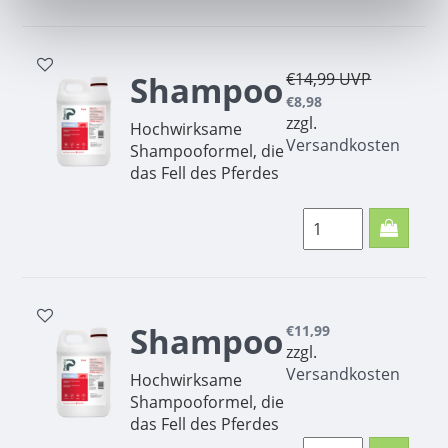
Shampoo
€14,99
UVP
€8,98
zzgl.
Hochwirksame
Versandkosten
Shampooformel, die
das Fell des Pferdes
gründlich reinigt,
ohne ihm seine
natürlichen Fellfette
zu entziehen.
Shampoo
€11,99
zzgl.
Versandkosten
Hochwirksame
Shampooformel, die
das Fell des Pferdes
gründlich reinigt,