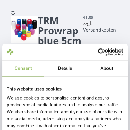
7.5cm
TRM
€1,98
zzgl.
Prowrap
Versandkosten
blue 5cm
TRM Prowrap blue
5cm
Consent
Details
About
Star
€65,99
This website uses cookies
zzgl.
Shine
Versandkosten
We use cookies to personalise content and ads, to
provide social media features and to analyse our traffic.
Degleiter für
We also share information about your use of our site with
Schwanz und
our social media, advertising and analytics partners who
Mähne.
may combine it with other information that you’ve