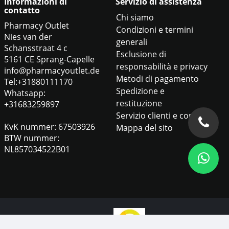
Informazioni di
Servizio di assistenza
contatto
Chi siamo
Pharmacy Outlet
Condizioni e termini
Nies van der
generali
Schansstraat 4 c
Esclusione di
5161 CE Sprang-Capelle
responsabilità e privacy
info@pharmacyoutlet.de
Metodi di pagamento
Tel:+31880111170
Spedizione e
Whatsapp:
restituzione
+31683259897
Servizio clienti e contatti
KvK nummer: 67503926
Mappa del sito
BTW nummer:
NL857034522B01