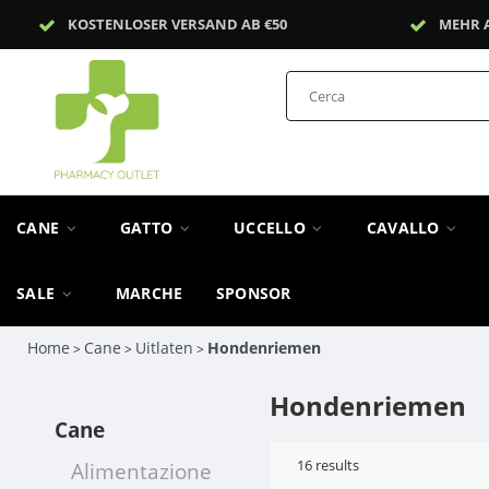
KOSTENLOSER VERSAND AB €50
MEHR 
CANE
GATTO
UCCELLO
CAVALLO
SALE
MARCHE
SPONSOR
Home
Cane
Uitlaten
Hondenriemen
>
>
>
Hondenriemen
Cane
16
results
Alimentazione