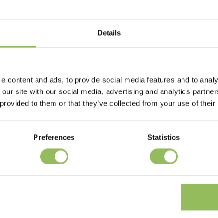
Details
e content and ads, to provide social media features and to analy
 our site with our social media, advertising and analytics partn
 provided to them or that they’ve collected from your use of their
Preferences
Statistics
PET-JOY THE DOGGYWALKER ROPE LEASH TAN GREEN
€59,98
€59,98
Escl.
Costi di spedizione
Escl.
Costi di