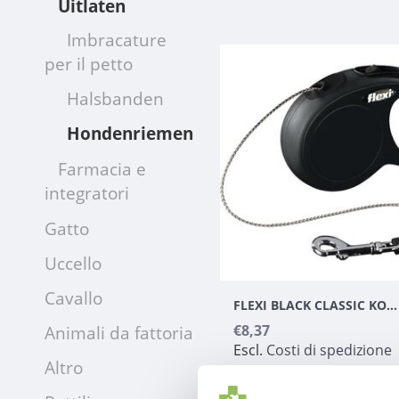
Uitlaten
Imbracature
per il petto
Halsbanden
Hondenriemen
Farmacia e
integratori
Gatto
Uccello
Cavallo
FLEXI BLACK CLASSIC KOORD XS 3 METER
Animali da fattoria
€8,37
Escl.
Costi di spedizione
Altro