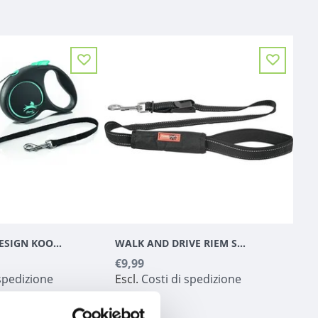
FLEXI BLACK DESIGN KOORD S BLAUW|ZWART S 5 M
WALK AND DRIVE RIEM SPORT LONG BLACK (WALK AND DRIVE RIEM SPORT SHORT BLACK 1,2 M / 2,5 CM)
€9,99
 spedizione
Escl.
Costi di spedizione