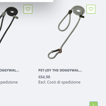
PET-JOY THE DOGGYWALKER SLIP LINE DARK GREY
PET-JOY THE DOGGYWALKER SLIP LINE SILVER GREY
€64,98
 spedizione
Escl.
Costi di spedizione
1