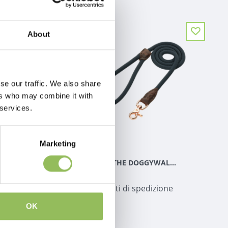
About
se our traffic. We also share
ers who may combine it with
 services.
Marketing
PET-JOY THE DOGGYWALKER ROPE LEASH SILVER GREY
PET-JOY THE DOGGYWALKER ROPE LEASH NAVY BLUE
€59,98
 spedizione
Escl.
Costi di spedizione
OK