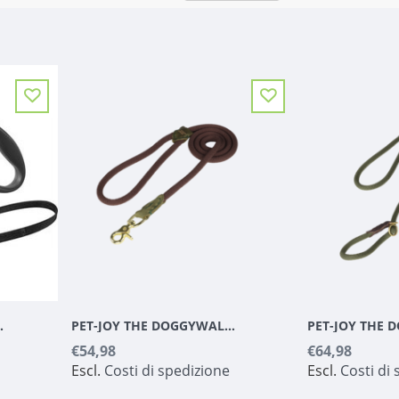
GROEN|ZWART S 5 M
PET-JOY THE DOGGYWALKER ROPE LEASH BROWN
€54,98
€64,98
Escl.
Costi di spedizione
Escl.
Costi di