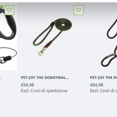
ROEN|ZWART XS 3 M
PET-JOY THE DOGGYWALKER ROPE LEASH OLIVE GREEN
€54,98
€64,98
Escl.
Costi di spedizione
Escl.
Costi di