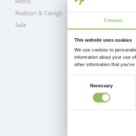
Rettili
Roditori & Conigli
Consent
Sale
This website uses cookies
We use cookies to personalis
information about your use of
other information that you’ve
Consent
Necessary
Selection
PET-JOY THE DOGGYWALKER ROPE LEASH DARK GREY
€59,98
Escl.
Costi di spedizione