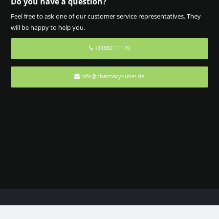
Do you have a question?
Feel free to ask one of our customer service representatives. They
will be happy to help you.
+31880111170
info@pharmacyoutlet.de