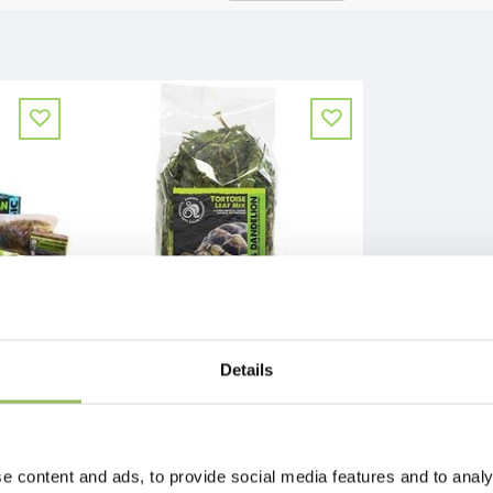
Details
AN KIT
KOMODO TORTOISE LEAF MIX 100G
€5,98
Escl.
Costi di spedizione
e content and ads, to provide social media features and to analy