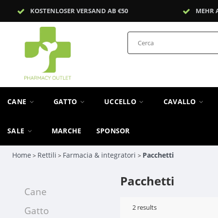
KOSTENLOSER VERSAND AB €50
MEHR 
CANE
GATTO
UCCELLO
CAVALLO
SALE
MARCHE
SPONSOR
Home
Rettili
Farmacia & integratori
Pacchetti
>
>
>
Pacchetti
Cane
2
results
Gatto