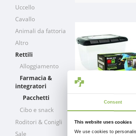
Uccello
Cavallo
Animali da fattoria
Altro
Rettili
Alloggiamento
Farmacia &
integratori
Pacchetti
Consent
Cibo e snack
KOMODO BASIC AMPHIBI
€65,98
Roditori & Conigli
This website uses cookies
Escl.
Costi di spedizione
We use cookies to personalis
Sale