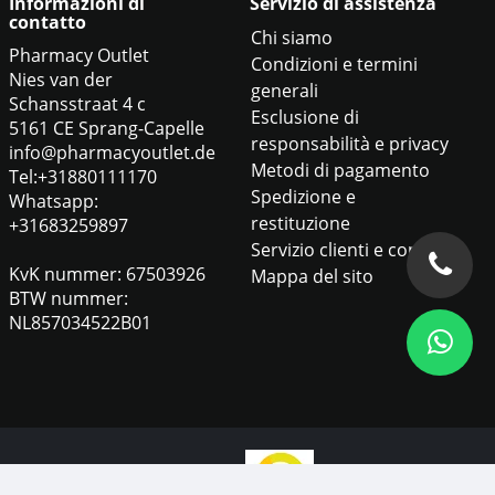
Informazioni di
Servizio di assistenza
contatto
Chi siamo
Pharmacy Outlet
Condizioni e termini
Nies van der
generali
Schansstraat 4 c
Esclusione di
5161 CE Sprang-Capelle
responsabilità e privacy
info@pharmacyoutlet.de
Metodi di pagamento
Tel:+31880111170
Spedizione e
Whatsapp:
restituzione
+31683259897
Servizio clienti e contatti
KvK nummer: 67503926
Mappa del sito
BTW nummer:
NL857034522B01