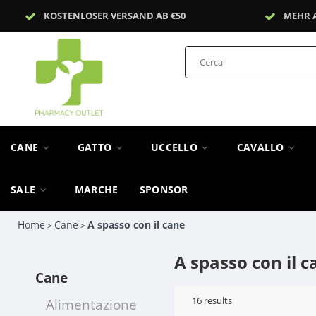
KOSTENLOSER VERSAND AB €50
MEHR 
CANE
GATTO
UCCELLO
CAVALLO
SALE
MARCHE
SPONSOR
Home
Cane
A spasso con il cane
>
>
A spasso con il 
Cane
16
results
Alimentazione