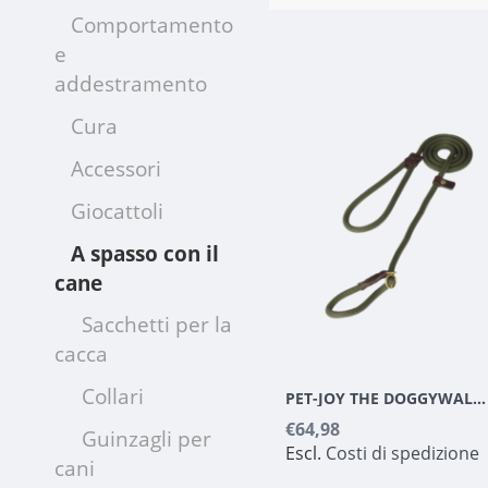
Comportamento
e
addestramento
Cura
Accessori
Giocattoli
A spasso con il
cane
Sacchetti per la
cacca
Collari
PET-JOY THE DOGGYWALKER SLIP LINE OLIVE GREEN
€64,98
Guinzagli per
Escl.
Costi di spedizione
cani