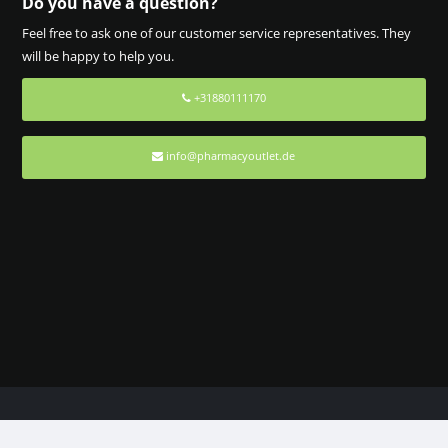
Do you have a question?
Feel free to ask one of our customer service representatives. They
will be happy to help you.
+31880111170
info@pharmacyoutlet.de