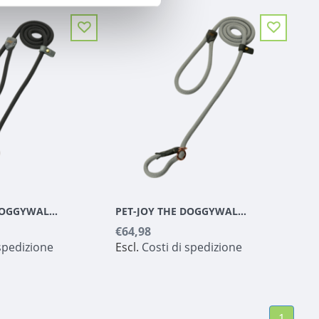
PET-JOY THE DOGGYWALKER SLIP LINE DARK GREY
PET-JOY THE DOGGYWALKER SLIP LINE SILVER GREY
€64,98
 spedizione
Escl.
Costi di spedizione
1