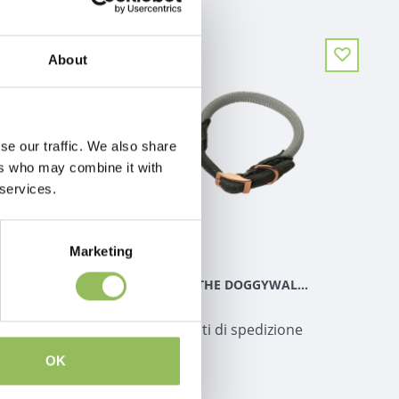
About
se our traffic. We also share
ers who may combine it with
 services.
Marketing
PET-JOY THE DOGGYWALKER COLLARE BROWN
PET-JOY THE DOGGYWALKER COLLARE SILVER GREY
€42,95
 spedizione
Escl.
Costi di spedizione
OK