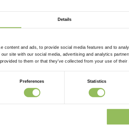
Details
e content and ads, to provide social media features and to analy
 our site with our social media, advertising and analytics partn
 provided to them or that they’ve collected from your use of their
Preferences
Statistics
PET-JOY THE DOGGYWALKER ROPE LEASH NAVY BLUE
€59,98
€42,95
Escl.
Costi di spedizione
Escl.
Costi di