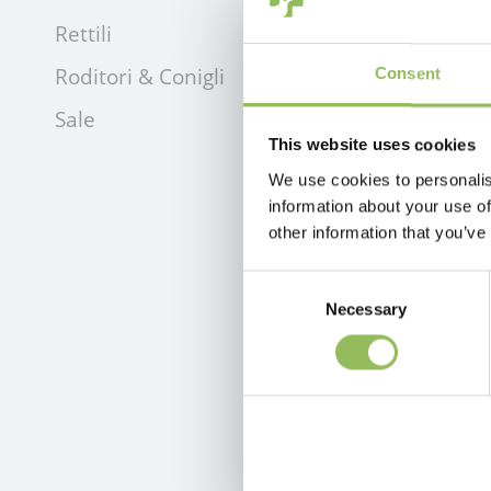
Rettili
Roditori & Conigli
Consent
Sale
This website uses cookies
We use cookies to personalis
information about your use of
other information that you’ve
Consent
Necessary
Selection
PET-JOY THE DOGGYWALKER ROPE LEASH SILVER GREY
€59,98
Escl.
Costi di spedizione