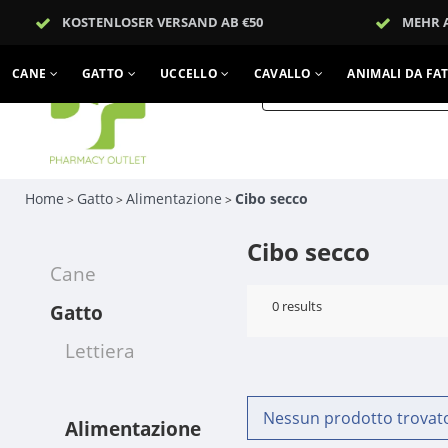
KOSTENLOSER VERSAND AB €50
MEHR 
CANE
GATTO
UCCELLO
CAVALLO
ANIMALI DA FA
Home
Gatto
Alimentazione
Cibo secco
>
>
>
Cibo secco
Cane
0
results
Gatto
Lettiera
Nessun prodotto trovato!
Alimentazione