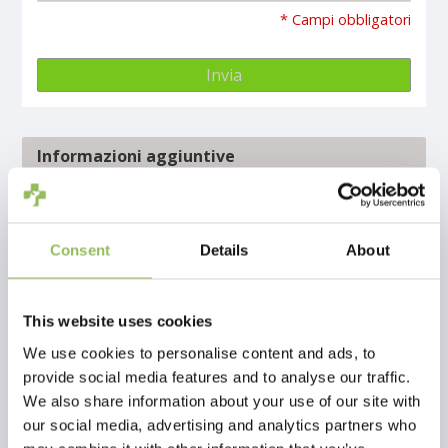
* Campi obbligatori
Invia
Informazioni aggiuntive
Chi siamo
Consent
Details
About
Condizioni e termini generali
Esclusione di responsabilità e privacy
This website uses cookies
Metodi di pagamento
We use cookies to personalise content and ads, to
provide social media features and to analyse our traffic.
Spedizione e restituzione
We also share information about your use of our site with
our social media, advertising and analytics partners who
Servizio clienti e contatti