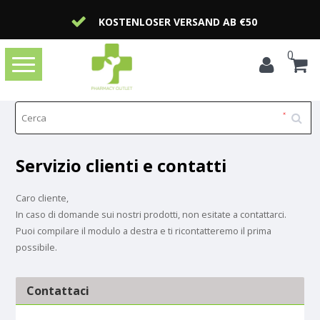
KOSTENLOSER VERSAND AB €50
0
Toggle
navigation
Servizio clienti e contatti
Caro cliente,
In caso di domande sui nostri prodotti, non esitate a contattarci.
Puoi compilare il modulo a destra e ti ricontatteremo il prima
possibile.
Contattaci