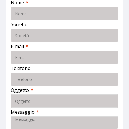
Nome:
*
Società:
E-mail:
*
Telefono:
Oggetto:
*
Messaggio:
*