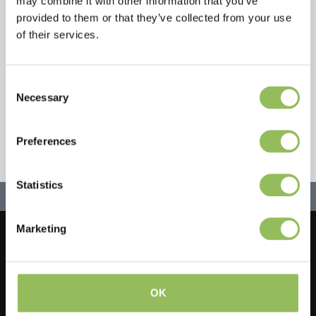
may combine it with other information that you’ve
Mappa del sito
provided to them or that they’ve collected from your use
of their services.
Consent
Necessary
Selection
Preferences
Statistics
Marketing
Let's stay in touch!
Iscriviti alla nostra newsletter
OK