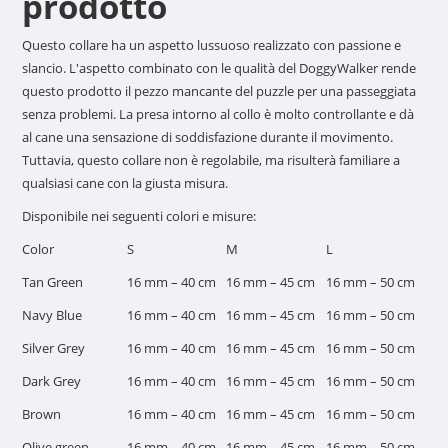
prodotto
Questo collare ha un aspetto lussuoso realizzato con passione e
slancio. L'aspetto combinato con le qualità del DoggyWalker rende
questo prodotto il pezzo mancante del puzzle per una passeggiata
senza problemi. La presa intorno al collo è molto controllante e dà
al cane una sensazione di soddisfazione durante il movimento.
Tuttavia, questo collare non è regolabile, ma risulterà familiare a
qualsiasi cane con la giusta misura.
Disponibile nei seguenti colori e misure:
Color
S
M
L
Tan Green
16 mm – 40 cm
16 mm – 45 cm
16 mm – 50 cm
Navy Blue
16 mm – 40 cm
16 mm – 45 cm
16 mm – 50 cm
Silver Grey
16 mm – 40 cm
16 mm – 45 cm
16 mm – 50 cm
Dark Grey
16 mm – 40 cm
16 mm – 45 cm
16 mm – 50 cm
Brown
16 mm – 40 cm
16 mm – 45 cm
16 mm – 50 cm
Olive green
16 mm – 40 cm
16 mm – 45 cm
16 mm – 50 cm