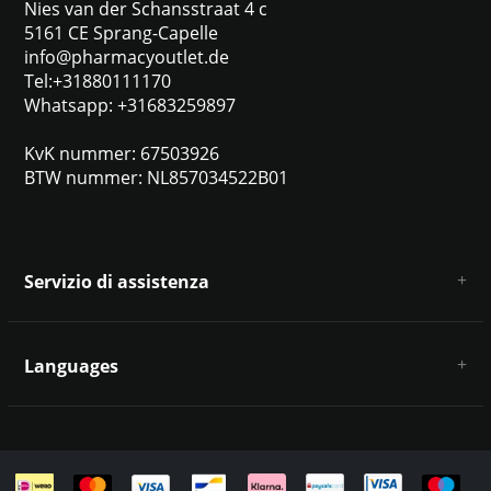
Nies van der Schansstraat 4 c
5161 CE Sprang-Capelle
info@pharmacyoutlet.de
Tel:+31880111170
Whatsapp: +31683259897
KvK nummer: 67503926
BTW nummer: NL857034522B01
Servizio di assistenza
Chi siamo
Condizioni e termini generali
Languages
Esclusione di responsabilità e privacy
Metodi di pagamento
Deutsch
Spedizione e restituzione
Servizio clienti e contatti
Mappa del sito