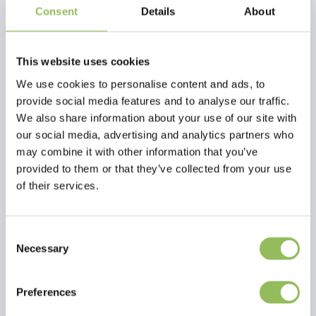
prodotto
Consent
Details
About
Amflee Spot On 134mg adatto a cani di 10-20kg. Contiene fipronil e
protegge i cani da pulci, zecche e pidocchi. Il prodotto è fornito in
This website uses cookies
una pipetta richiudibile di facile utilizzo che ne facilita la
We use cookies to personalise content and ads, to
somministrazione. Dopo il trattamento con Amflee Spot On, la
provide social media features and to analyse our traffic.
maggior parte dei parassiti viene uccisa entro 2 giorni.
We also share information about your use of our site with
Amflee Dog protegge dalle zecche per 4 settimane, dalle pulci per 8
our social media, advertising and analytics partners who
settimane e può essere somministrato per combattere
may combine it with other information that you’ve
un'infestazione di pidocchi.
provided to them or that they’ve collected from your use
Amflee Spot On può essere applicato tra le scapole. Esattamente
of their services.
dove l'animale non può leccarsi.
Da utilizzare su cuccioli di età superiore a 2 mesi e/o cuccioli di peso
Consent
superiore a 2 kg.
Necessary
Selection
Preferences