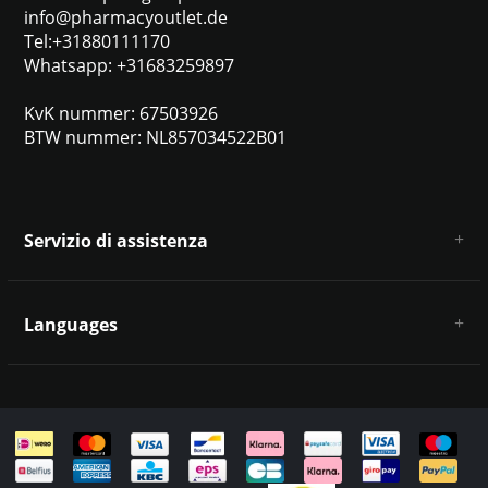
info@pharmacyoutlet.de
Tel:+31880111170
Whatsapp: +31683259897
KvK nummer: 67503926
BTW nummer: NL857034522B01
Servizio di assistenza
Chi siamo
Condizioni e termini generali
Languages
Esclusione di responsabilità e privacy
Metodi di pagamento
Deutsch
Spedizione e restituzione
Servizio clienti e contatti
Mappa del sito
English