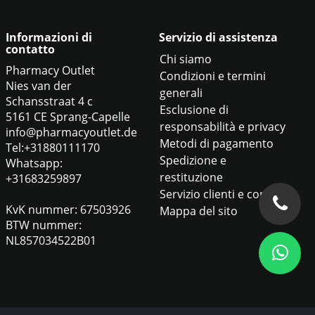
Informazioni di
Servizio di assistenza
contatto
Chi siamo
Pharmacy Outlet
Condizioni e termini
Nies van der
generali
Schansstraat 4 c
Esclusione di
5161 CE Sprang-Capelle
responsabilità e privacy
info@pharmacyoutlet.de
Metodi di pagamento
Tel:+31880111170
Spedizione e
Whatsapp:
restituzione
+31683259897
Servizio clienti e contatti
KvK nummer: 67503926
Mappa del sito
BTW nummer:
NL857034522B01