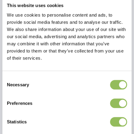
attraverso il colostro o il latte di colostro. Se, per qualsiasi motivo,
This website uses cookies
un puledro non ha ricevuto colostro o ne ha ricevuto poco, è
We use cookies to personalise content and ads, to
essenziale compensare questa carenza. Cavalor Colostra aumenta il
provide social media features and to analyse our traffic.
livello di immunoglobuline nel sangue. Questo permette al puledro
di difendersi meglio da germi come virus e batteri durante la prima
We also share information about your use of our site with
settimana di vita. Una partenza solida è essenziale per una crescita e
our social media, advertising and analytics partners who
uno sviluppo sani del puledro.
may combine it with other information that you’ve
provided to them or that they’ve collected from your use
of their services.
Consent
Necessary
Selection
Per saperne di più
Preferences
Recensioni
Statistics
This article has no reviews yet