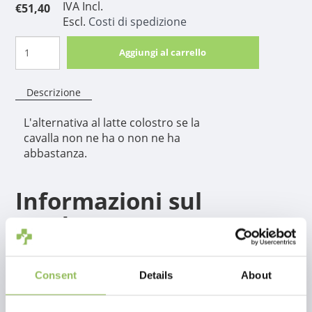
IVA Incl.
€51,40
Escl.
Costi di spedizione
Aggiungi al carrello
Descrizione
L'alternativa al latte colostro se la
cavalla non ne ha o non ne ha
abbastanza.
Informazioni sul
prodotto
Cavalor Colostra fornisce ai puledri appena nati il colostro vitale che
non hanno ricevuto, o hanno ricevuto in misura insufficiente,
Consent
Details
About
attraverso la giumenta. I puledri appena nati non possiedono
ancora gli anticorpi, che devono acquisire entro 24 ore dalla nascita