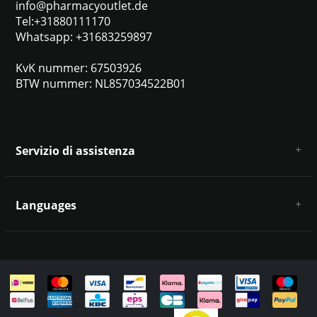
info@pharmacyoutlet.de
Tel:+31880111170
Whatsapp: +31683259897
KvK nummer: 67503926
BTW nummer: NL857034522B01
Servizio di assistenza
Chi siamo
Condizioni e termini generali
Languages
Esclusione di responsabilità e privacy
Metodi di pagamento
Deutsch
Spedizione e restituzione
Servizio clienti e contatti
Mappa del sito
English