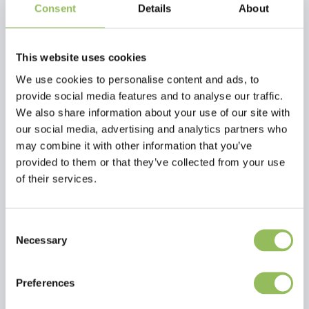
prodotto
Consent
Details
About
Per un trattamento freddo in pochi secondi, ovunque e senza pre-
raffreddamento. Il freddo ha un effetto astringente e antidolorifico
This website uses cookies
su contusioni, stiramenti, distorsioni e punture di insetti. Adatto a
cavallo e cavaliere, mettere sempre un panno tra l'impacco e la pelle
We use cookies to personalise content and ads, to
umana.
provide social media features and to analyse our traffic.
We also share information about your use of our site with
our social media, advertising and analytics partners who
may combine it with other information that you’ve
provided to them or that they’ve collected from your use
of their services.
Consent
Necessary
Selection
Preferences