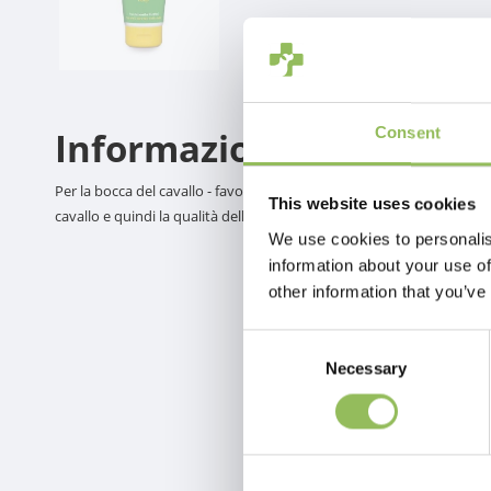
Consent
Informazioni sul prodot
Per la bocca del cavallo - favorisce la scorrevolezza del morso, in
This website uses cookies
cavallo e quindi la qualità dell'equitazione. - Con sapore di mango
We use cookies to personalis
information about your use of
other information that you’ve
Consent
Necessary
Selection