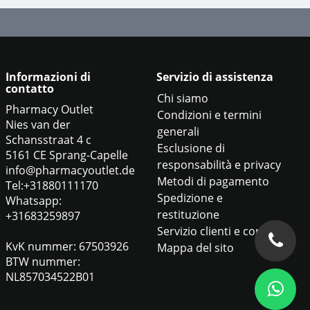
Informazioni di
Servizio di assistenza
contatto
Chi siamo
Pharmacy Outlet
Condizioni e termini
Nies van der
generali
Schansstraat 4 c
Esclusione di
5161 CE Sprang-Capelle
responsabilità e privacy
info@pharmacyoutlet.de
Metodi di pagamento
Tel:+31880111170
Spedizione e
Whatsapp:
restituzione
+31683259897
Servizio clienti e contatti
KvK nummer: 67503926
Mappa del sito
BTW nummer:
NL857034522B01