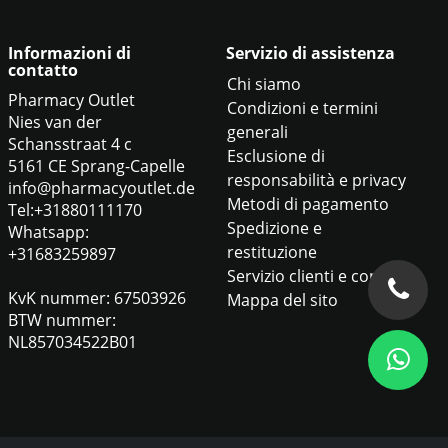
Informazioni di
Servizio di assistenza
contatto
Chi siamo
Pharmacy Outlet
Condizioni e termini
Nies van der
generali
Schansstraat 4 c
Esclusione di
5161 CE Sprang-Capelle
responsabilità e privacy
info@pharmacyoutlet.de
Metodi di pagamento
Tel:+31880111170
Spedizione e
Whatsapp:
restituzione
+31683259897
Servizio clienti e contatti
KvK nummer: 67503926
Mappa del sito
BTW nummer:
NL857034522B01