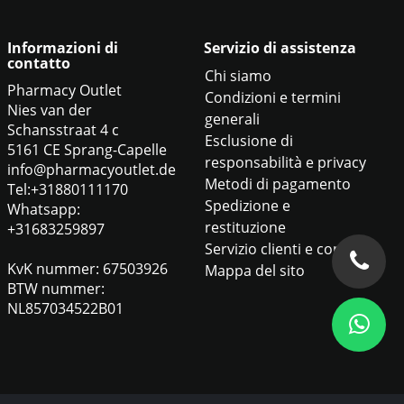
Informazioni di
Servizio di assistenza
contatto
Chi siamo
Pharmacy Outlet
Condizioni e termini
Nies van der
generali
Schansstraat 4 c
Esclusione di
5161 CE Sprang-Capelle
responsabilità e privacy
info@pharmacyoutlet.de
Metodi di pagamento
Tel:+31880111170
Spedizione e
Whatsapp:
restituzione
+31683259897
Servizio clienti e contatti
KvK nummer: 67503926
Mappa del sito
BTW nummer:
NL857034522B01