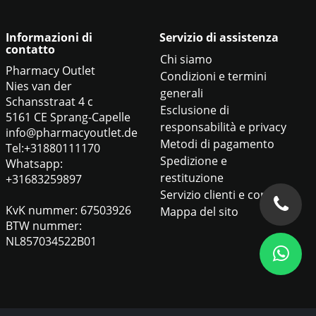
Informazioni di
Servizio di assistenza
contatto
Chi siamo
Pharmacy Outlet
Condizioni e termini
Nies van der
generali
Schansstraat 4 c
Esclusione di
5161 CE Sprang-Capelle
responsabilità e privacy
info@pharmacyoutlet.de
Metodi di pagamento
Tel:+31880111170
Spedizione e
Whatsapp:
restituzione
+31683259897
Servizio clienti e contatti
KvK nummer: 67503926
Mappa del sito
BTW nummer:
NL857034522B01