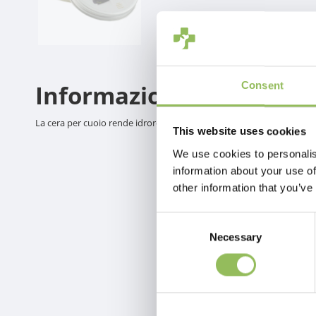
Consent
Informazioni sul prodot
La cera per cuoio rende idrorepellenti le scarpe sportive e da estern
This website uses cookies
We use cookies to personalis
information about your use of
other information that you’ve
Consent
Necessary
Selection