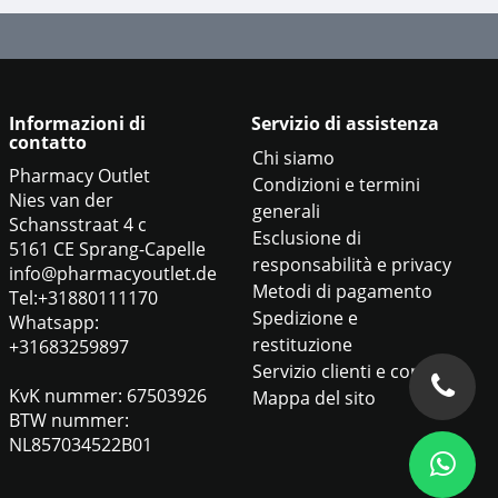
Informazioni di
Servizio di assistenza
contatto
Chi siamo
Pharmacy Outlet
Condizioni e termini
Nies van der
generali
Schansstraat 4 c
Esclusione di
5161 CE Sprang-Capelle
responsabilità e privacy
info@pharmacyoutlet.de
Metodi di pagamento
Tel:+31880111170
Spedizione e
Whatsapp:
restituzione
+31683259897
Servizio clienti e contatti
KvK nummer: 67503926
Mappa del sito
BTW nummer:
NL857034522B01