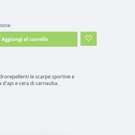
zione
Aggiungi al carrello
drorepellenti le scarpe sportive e
 d'api e cera di carnauba.