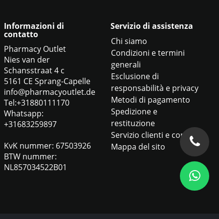
Informazioni di
Servizio di assistenza
contatto
Chi siamo
Pharmacy Outlet
Condizioni e termini
Nies van der
generali
Schansstraat 4 c
Esclusione di
5161 CE Sprang-Capelle
responsabilità e privacy
info@pharmacyoutlet.de
Metodi di pagamento
Tel:+31880111170
Spedizione e
Whatsapp:
restituzione
+31683259897
Servizio clienti e contatti
KvK nummer: 67503926
Mappa del sito
BTW nummer:
NL857034522B01