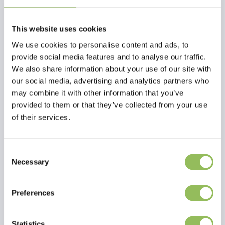
sapore irresistibile è incorporato in tutto l'osso, quindi il tuo cane
non si annoierà facilmente.
This website uses cookies
Il sapore irresistibile è incorporato in tutto l'osso, quindi il tuo cane
We use cookies to personalise content and ads, to
non si annoierà facilmente.
provide social media features and to analyse our traffic.
100% nylon vergine;
We also share information about your use of our site with
Durevole;
our social media, advertising and analytics partners who
I denti diventano più forti e più sani;
may combine it with other information that you’ve
Protegge i denti dalle infezioni e dalla perdita
provided to them or that they’ve collected from your use
dei denti;
of their services.
Ampiamente testato da diversi cani.
Consent
Necessary
Selection
Preferences
Per saperne di più
Statistics