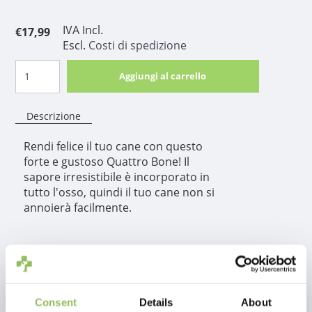
IVA Incl.
€17,99
Escl.
Costi di spedizione
Aggiungi al carrello
Descrizione
Rendi felice il tuo cane con questo
forte e gustoso Quattro Bone! Il
sapore irresistibile è incorporato in
tutto l'osso, quindi il tuo cane non si
annoierà facilmente.
Informazioni sul
prodotto
Consent
Details
About
Rendi felice il tuo cane con questo forte e gustoso Quattro Bone! Il