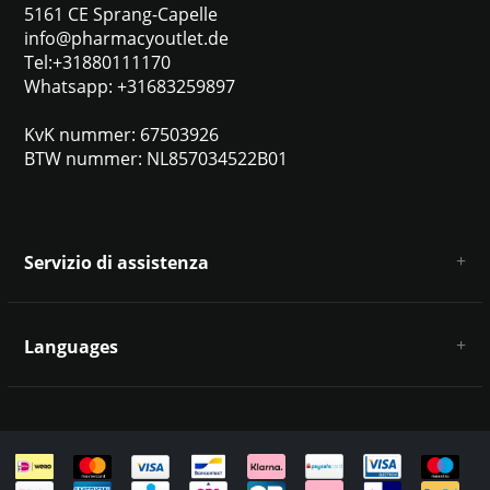
5161 CE Sprang-Capelle
info@pharmacyoutlet.de
Tel:+31880111170
Whatsapp: +31683259897
KvK nummer: 67503926
BTW nummer: NL857034522B01
Servizio di assistenza
Chi siamo
Condizioni e termini generali
Languages
Esclusione di responsabilità e privacy
Metodi di pagamento
Deutsch
Spedizione e restituzione
Servizio clienti e contatti
Mappa del sito
English