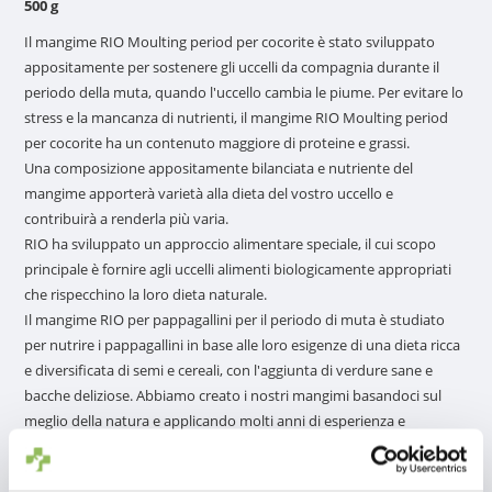
500 g
Il mangime RIO Moulting period per cocorite è stato sviluppato
appositamente per sostenere gli uccelli da compagnia durante il
periodo della muta, quando l'uccello cambia le piume. Per evitare lo
stress e la mancanza di nutrienti, il mangime RIO Moulting period
per cocorite ha un contenuto maggiore di proteine e grassi.
Una composizione appositamente bilanciata e nutriente del
mangime apporterà varietà alla dieta del vostro uccello e
contribuirà a renderla più varia.
RIO ha sviluppato un approccio alimentare speciale, il cui scopo
principale è fornire agli uccelli alimenti biologicamente appropriati
che rispecchino la loro dieta naturale.
Il mangime RIO per pappagallini per il periodo di muta è studiato
per nutrire i pappagallini in base alle loro esigenze di una dieta ricca
e diversificata di semi e cereali, con l'aggiunta di verdure sane e
bacche deliziose. Abbiamo creato i nostri mangimi basandoci sul
meglio della natura e applicando molti anni di esperienza e
Per saperne di più
collaborazioni con allevatori di tutto il mondo.
Ogni confezione di mangime per pappagallini RIO per il periodo