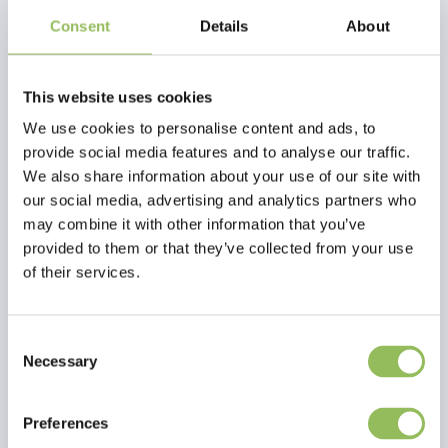
Prodotti correlati
della muta, ricco di sostanze nutritive, contiene:
Consent
Details
About
19 ingredienti accuratamente selezionati,
provenienti da fornitori affidabili di tutto il
mondo, che entusiasmeranno anche i
This website uses cookies
mangiatori più esigenti.
We use cookies to personalise content and ads, to
Il 14,4% di proteine di alta qualità fornisce
provide social media features and to analyse our traffic.
un'assistenza supplementare durante il periodo
We also share information about your use of our site with
della muta, l'11,6% di grassi sani soddisfa tutte
le esigenze nutrizionali degli uccelli e
our social media, advertising and analytics partners who
contribuisce a rendere la muta rapida e
may combine it with other information that you’ve
indolore.
provided to them or that they’ve collected from your use
Le deliziose bacche di sorbo e le carote, ricche
of their services.
RIO ALIMENTS QUOTIDIENS POUR LES GRANDES PERRUCHES
RIO MANGIME QUOTIDIANO PER PAPPAGALLINI DI GRANDI DIMENSIONI 500 G
di vitamine, garantiranno la salute della vista e
della pelle.
I semi di lino sono una fonte perfetta di acidi
€4,98
€3,98
Consent
grassi, come gli Omega 3 e 6, e contribuiscono a
Escl.
Costi di
Escl.
Costi di
Necessary
Selection
mantenere una pelle sana e un piumaggio fine e
spedizione
spedizione
brillante.
Le alghe sono responsabili della protezione del
Preferences
sistema immunitario, forniscono forza e