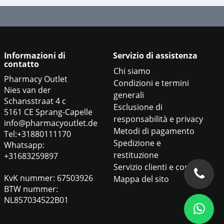
Informazioni di
Servizio di assistenza
contatto
Chi siamo
Pharmacy Outlet
Condizioni e termini
Nies van der
generali
Schansstraat 4 c
Esclusione di
5161 CE Sprang-Capelle
responsabilità e privacy
info@pharmacyoutlet.de
Metodi di pagamento
Tel:+31880111170
Spedizione e
Whatsapp:
restituzione
+31683259897
Servizio clienti e contatti
KvK nummer: 67503926
Mappa del sito
BTW nummer:
NL857034522B01