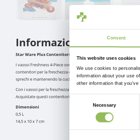
Consent
Informazioni sul prodot
Star Ware Plus Contenitori di stoccaggio 4 pz.
This website uses cookies
I vassoi Freshness 4-Piece sono la soluzione perfetta per conservare 
We use cookies to personalis
contenitori per la freschezza offre un modo pratico ed efficiente pe
information about your use of
sprechi e mantenendo la cucina organizzata.
other information that you’ve
Con i vassoi per la freschezza da 4 pezzi, organizzare la cucina e ma
Acquistate questi contenitori per la freschezza di alta qualità e god
Consent
Necessary
Selection
Dimensioni
0,5 L
14,5 x 10 x 7 cm