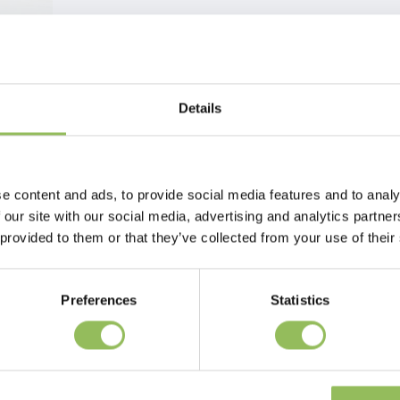
Details
to
e mantenere freschi gli alimenti. Questo set di quattro versatili
e content and ads, to provide social media features and to analy
r mantenere gli alimenti freschi più a lungo, riducendo al minimo gli
 our site with our social media, advertising and analytics partn
 provided to them or that they’ve collected from your use of their
ntenere la freschezza degli alimenti diventa un gioco da ragazzi.
etevi i vantaggi di una conservazione ordinata ed efficiente degli alimenti.
Preferences
Statistics