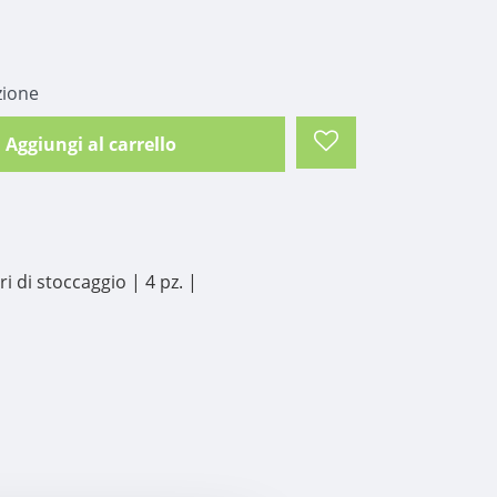
zione
Aggiungi al carrello
i di stoccaggio | 4 pz. |