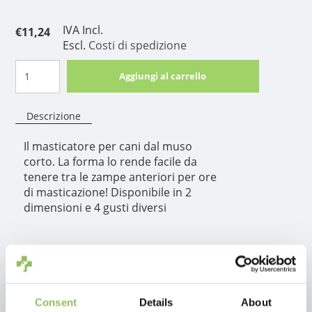
IVA Incl.
€11,24
Escl.
Costi di spedizione
Aggiungi al carrello
Descrizione
Il masticatore per cani dal muso
corto. La forma lo rende facile da
tenere tra le zampe anteriori per ore
di masticazione! Disponibile in 2
dimensioni e 4 gusti diversi
Informazioni sul
prodotto
Consent
Details
About
Il masticatore per cani dal muso corto. La forma lo rende facile da