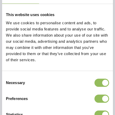
tenere tra le zampe anteriori per ore di masticazione! Disponibile in
2 dimensioni e 4 gusti diversi
This website uses cookies
We use cookies to personalise content and ads, to
provide social media features and to analyse our traffic.
We also share information about your use of our site with
our social media, advertising and analytics partners who
may combine it with other information that you’ve
provided to them or that they’ve collected from your use
of their services.
Consent
Necessary
Selection
Preferences
Per saperne di più
Statistics