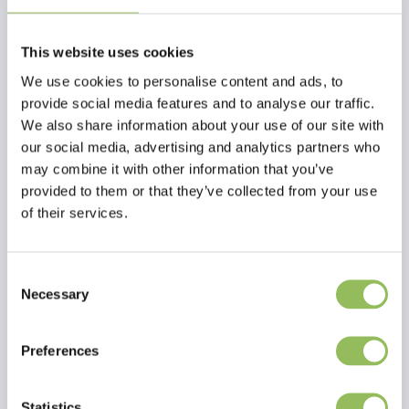
tenere tra le zampe anteriori per ore di masticazione!
This website uses cookies
We use cookies to personalise content and ads, to
provide social media features and to analyse our traffic.
We also share information about your use of our site with
our social media, advertising and analytics partners who
may combine it with other information that you’ve
provided to them or that they’ve collected from your use
of their services.
Consent
Necessary
Selection
Preferences
Per saperne di più
Statistics