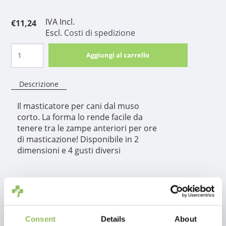
IVA Incl.
€11,24
Escl.
Costi di spedizione
Aggiungi al carrello
Descrizione
Il masticatore per cani dal muso
corto. La forma lo rende facile da
tenere tra le zampe anteriori per ore
di masticazione! Disponibile in 2
dimensioni e 4 gusti diversi
Informazioni sul
prodotto
Consent
Details
About
Il masticatore per cani dal muso corto. La forma lo rende facile da