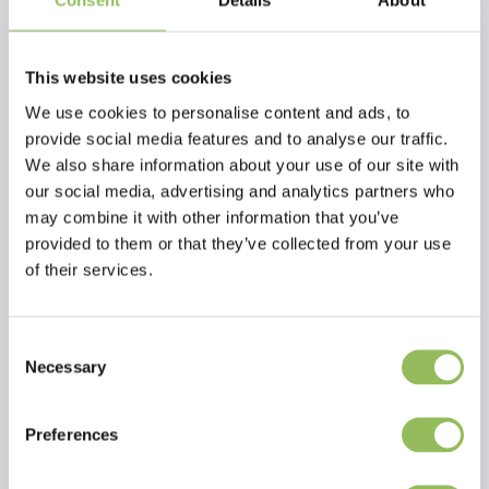
Consent
Details
About
Tex-waterproof spray-on è un impregnante a base d'acqua. Rende il
tessuto esterno dell'abbigliamento outdoor (sportivo) ad alta
tecnologia nuovamente idrorepellente e repellente allo sporco,
This website uses cookies
senza danneggiarne la traspirabilità (hardshell, softshell).
We use cookies to personalise content and ads, to
provide social media features and to analyse our traffic.
We also share information about your use of our site with
our social media, advertising and analytics partners who
may combine it with other information that you’ve
provided to them or that they’ve collected from your use
of their services.
Consent
Necessary
Selection
Preferences
Per saperne di più