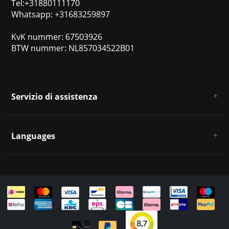
Tel:+31880111170
Whatsapp: +31683259897
KvK nummer: 67503926
BTW nummer: NL857034522B01
Servizio di assistenza
Chi siamo
Condizioni e termini generali
Languages
Esclusione di responsabilità e privacy
Metodi di pagamento
Deutsch
Spedizione e restituzione
Servizio clienti e contatti
Mappa del sito
English