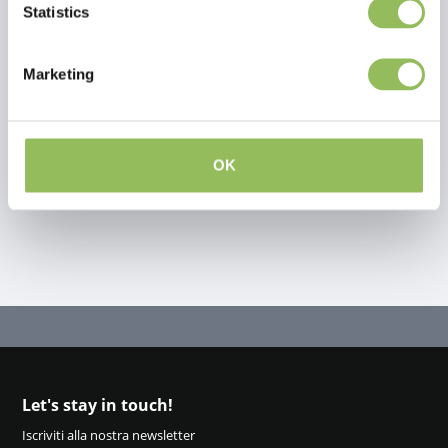
Statistics
Recensioni
Marketing
This article has no reviews yet
Crea la tua recensione
OK
Let's stay in touch!
Iscriviti alla nostra newsletter