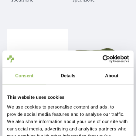
Consent
Details
About
This website uses cookies
PET-JOY THE DOGGYBAGG STRONG COPPER
PET-JOY THE DOGGYBAGG X-TREME OLIVE
We use cookies to personalise content and ads, to
provide social media features and to analyse our traffic.
€89,98
€54,98
We also share information about your use of our site with
Escl.
Costi di
Escl.
Costi di
our social media, advertising and analytics partners who
spedizione
spedizione
may combine it with other information that you’ve