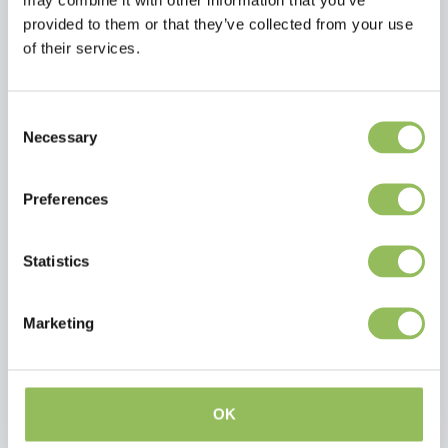
provided to them or that they’ve collected from your use
of their services.
Consent
Necessary
Selection
Preferences
Statistics
PET-JOY THE DOGGYBAGG X-TREME BLACK
PET-JOY THE DOGGYBAGG X-TREME BROWN
Marketing
€54,98
€54,98
Escl.
Costi di
Escl.
Costi di
spedizione
spedizione
OK