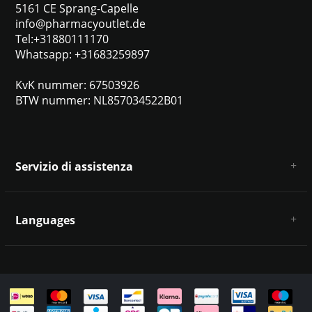
5161 CE Sprang-Capelle
info@pharmacyoutlet.de
Tel:+31880111170
Whatsapp: +31683259897
KvK nummer: 67503926
BTW nummer: NL857034522B01
Servizio di assistenza
Chi siamo
Condizioni e termini generali
Languages
Esclusione di responsabilità e privacy
Metodi di pagamento
Deutsch
Spedizione e restituzione
Servizio clienti e contatti
Mappa del sito
English