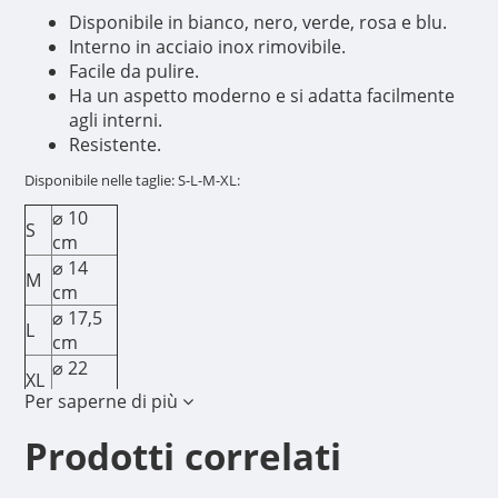
Disponibile in bianco, nero, verde, rosa e blu.
Interno in acciaio inox rimovibile.
Facile da pulire.
Ha un aspetto moderno e si adatta facilmente
agli interni.
Resistente.
Disponibile nelle taglie: S-L-M-XL:
⌀ 10
S
cm
⌀ 14
M
cm
⌀ 17,5
L
cm
⌀ 22
XL
cm
Per saperne di più
Prodotti correlati