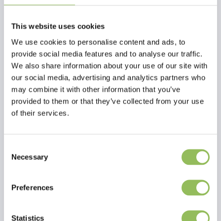
This website uses cookies
We use cookies to personalise content and ads, to
provide social media features and to analyse our traffic.
We also share information about your use of our site with
our social media, advertising and analytics partners who
may combine it with other information that you’ve
provided to them or that they’ve collected from your use
PET-JOY THE DOGGYBOWL METALLIC BLACK S
PET-JOY THE DOGGYBOWL METALLIC PINK XL
of their services.
€9,98
€29,98
Escl.
Costi di
Escl.
Costi di
Consent
spedizione
spedizione
Necessary
Selection
Preferences
Statistics