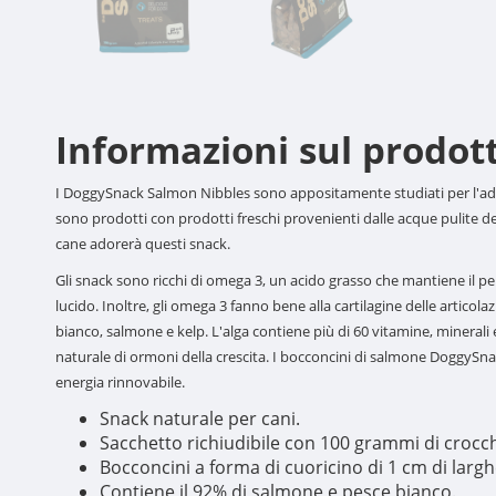
Informazioni sul prodot
I DoggySnack Salmon Nibbles sono appositamente studiati per l'add
sono prodotti con prodotti freschi provenienti dalle acque pulite del
cane adorerà questi snack.
Gli snack sono ricchi di omega 3, un acido grasso che mantiene il p
lucido. Inoltre, gli omega 3 fanno bene alla cartilagine delle artico
bianco, salmone e kelp. L'alga contiene più di 60 vitamine, minerali e
naturale di ormoni della crescita. I bocconcini di salmone DoggySnac
energia rinnovabile.
Snack naturale per cani.
Sacchetto richiudibile con 100 grammi di crocc
Bocconcini a forma di cuoricino di 1 cm di larghe
Contiene il 92% di salmone e pesce bianco.