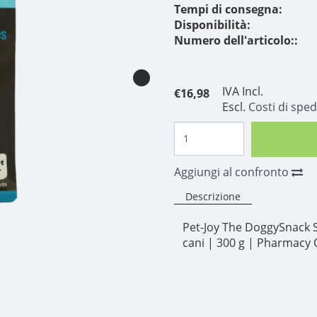
Tempi di consegna:
Disponibilità:
Numero dell'articolo::
IVA Incl.
€16,98
Escl.
Costi di sped
Aggiungi al confronto
Descrizione
Pet-Joy The DoggySnack 
cani | 300 g | Pharmacy 