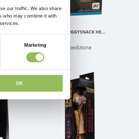
se our traffic. We also share
ers who may combine it with
 services.
PET-JOY THE DOGGYSNACK FISHY BITES 300 G
PET-JOY THE DOGGYSNACK HERRING CRUNCHIES 300 G
€16,98
Marketing
Escl.
Costi di spedizione
OK