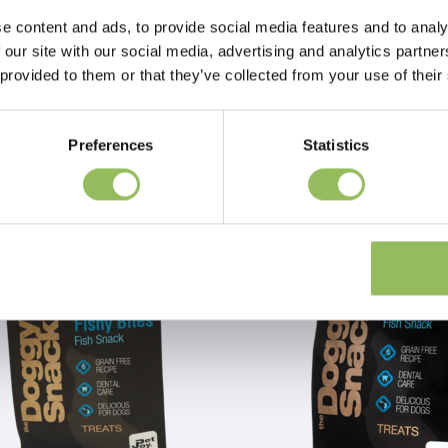
e content and ads, to provide social media features and to analy
 our site with our social media, advertising and analytics partn
 provided to them or that they’ve collected from your use of their
PET-JOY THE DOGGYSNACK SHRIMP CHIPS 300 G
€16,98
Preferences
Statistics
sti di spedizione
Escl.
Costi di spedizione