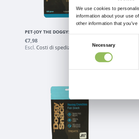
We use cookies to personalis
information about your use of
other information that you’ve
PET-JOY THE DOGGYSNACK SALMON NIBBLES 100 G
Consent
€7,98
€16,98
Necessary
Selection
Escl.
Costi di spedizione
Escl.
Co