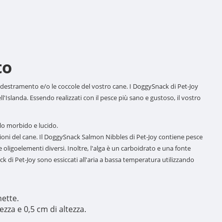
to
estramento e/o le coccole del vostro cane. I DoggySnack di Pet-Joy
l'Islanda. Essendo realizzati con il pesce più sano e gustoso, il vostro
elo morbido e lucido.
lazioni del cane. Il DoggySnack Salmon Nibbles di Pet-Joy contiene pesce
 oligoelementi diversi. Inoltre, l'alga è un carboidrato e una fonte
k di Pet-Joy sono essiccati all'aria a bassa temperatura utilizzando
hette.
zza e 0,5 cm di altezza.