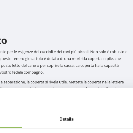
to
 per le esigenze dei cuccioli e dei cani più piccoli. Non solo è robusto e
questo tenero giocattolo è dotato di una morbida coperta in pile, che
osto letto del cane o per coprire la cassa. La coperta ha la capacità
il vostro fedele compagno.
 separazione, la coperta si rivela utile. Mettete la coperta nella lettiera
Per i cani con ansia da separazione, la coperta può assorbire il vostro
omento. In questo modo si crea un senso di connessione e sicurezza
operta in pile che il peluche possono essere lavati in lavatrice fino a
Details