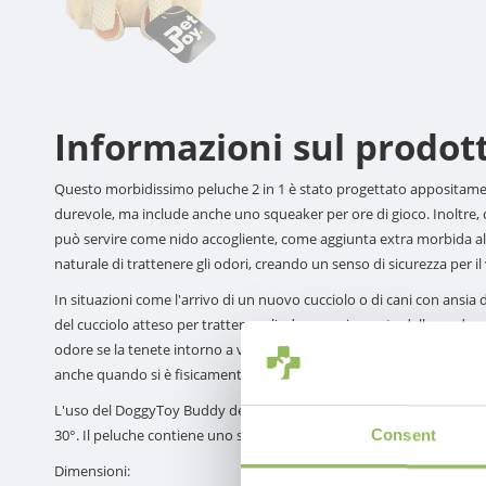
Informazioni sul prodot
Questo morbidissimo peluche 2 in 1 è stato progettato appositamente
durevole, ma include anche uno squeaker per ore di gioco. Inoltre, 
può servire come nido accogliente, come aggiunta extra morbida al p
naturale di trattenere gli odori, creando un senso di sicurezza per 
In situazioni come l'arrivo di un nuovo cucciolo o di cani con ansia da
del cucciolo atteso per trattenere l'odore rassicurante della madre. 
odore se la tenete intorno a voi e la date al cane in un secondo m
anche quando si è fisicamente assenti.
L'uso del DoggyToy Buddy deve essere sempre supervisionato. Sia la c
30°. Il peluche contiene uno squeaker.
Consent
Dimensioni: