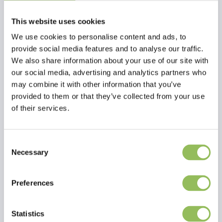
che favoriscono la pulizia dentale naturale e sono efficaci per la
pulizia intestinale. Il bastoncino 100% naturale non si scheggia, non
This website uses cookies
è lavorato e non contiene additivi, quindi è adatto anche ai cani
We use cookies to personalise content and ads, to
allergici. Masticare dà una sensazione di soddisfazione e calma,
provide social media features and to analyse our traffic.
poiché le endorfine vengono rilasciate nel cervello. La palla è in
We also share information about your use of our site with
gomma naturale ed è adatta ai cuccioli a partire dalle 16 settimane.
our social media, advertising and analytics partners who
Utilizzare sotto supervisione. Non adatto ai bambini.
may combine it with other information that you’ve
provided to them or that they’ve collected from your use
of their services.
Consent
Necessary
Selection
Preferences
Per saperne di più
Recensioni
Statistics