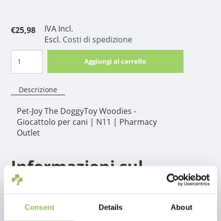
IVA Incl.
€25,98
Escl.
Costi di spedizione
Aggiungi al carrello
Descrizione
Pet-Joy The DoggyToy Woodies -
Giocattolo per cani | N11 | Pharmacy
Outlet
Informazioni sul
prodotto
Un giocattolo da masticare resistente per cani con un elevato
Consent
Details
About
bisogno di masticare. La masticazione della radice rilascia fibre sottili