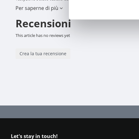
Per saperne di più
_x000D_
Toy (11 cm): cani fino a 6 kg
Recensioni
Small (15 cm): cani fino a 15 chili
This article has no reviews yet
Crea la tua recensione
Let's stay in touch!