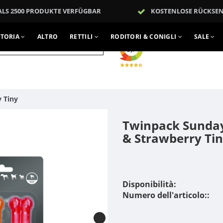
ALS 2500 PRODUKTE VERFÜGBAR
KOSTENLOSE RÜCKSE
TTORIA
ALTRO
RETTILI
RODITORI & CONIGLI
SALE
ACCEDI
 Tiny
Twinpack Sunday
& Strawberry Ti
Disponibilità:
Numero dell'articolo::