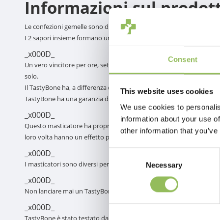
Informazioni sul prodot
Le confezioni gemelle sono disponibili nei formati toy e small e offro
I 2 sapori insieme formano una lussuosa esperienza di gusto per il 
_x000D_
Consent
Un vero vincitore per ore, settimane e mesi di divertimento mastica
solo.
Il TastyBone ha, a differenza di altri masticatori di nylon simili, un
This website uses cookies
TastyBone ha una garanzia di 100 giorni di masticazione, fornendo il 
We use cookies to personalis
_x000D_
information about your use of
Questo masticatore ha proprietà di cura dei denti ed è fatto di nylo
other information that you’ve
loro volta hanno un effetto pulente. Le setole sfregano contro i dent
_x000D_
Consent
I masticatori sono diversi per forma e dimensione, quindi ce n'è uno
Necessary
Selection
_x000D_
Non lanciare mai un TastyBone verso il cane, perché se il cane lo pre
_x000D_
TastyBone è stato testato da masticatori molto potenti!