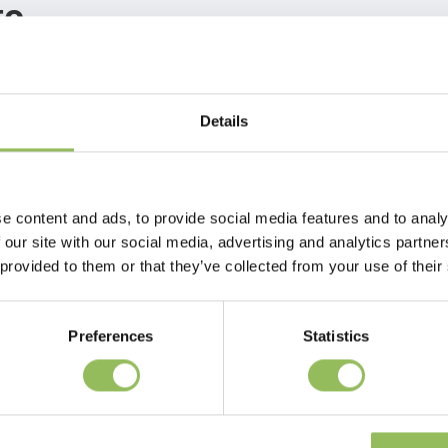
to
no 2 fantastici sapori originali in 1 confezione.
cane!
Details
torio sicuro! Può essere tranquillamente dato quando il cane è a casa da
 sapore da parte a parte, quindi non solo lo strato superiore.
giocattolo giusto per il cane giusto.
e content and ads, to provide social media features and to analy
 our site with our social media, advertising and analytics partn
n specialmente trattato. Il nylon viene scisso e forma delle spazzole che a
 provided to them or that they’ve collected from your use of their
i, rimuovendo la placca. Il materiale non si scheggia.
 adatto ad ogni tipo di cane.
Preferences
Statistics
nde, può causare danni alla bocca, alla mascella e/o ai denti.