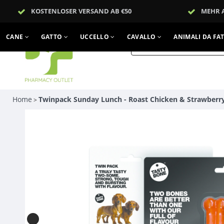
KOSTENLOSER VERSAND AB €50
MEHR 
CANE
GATTO
UCCELLO
CAVALLO
ANIMALI DA FA
Home
Twinpack Sunday Lunch - Roast Chicken & Strawberry
>