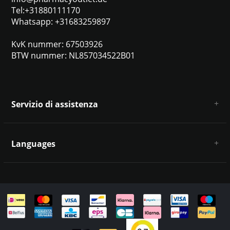
Tel:+31880111170
Whatsapp: +31683259897
KvK nummer: 67503926
BTW nummer: NL857034522B01
Servizio di assistenza
Chi siamo
Condizioni e termini generali
Languages
Esclusione di responsabilità e privacy
Metodi di pagamento
Deutsch
Spedizione e restituzione
Servizio clienti e contatti
Mappa del sito
English