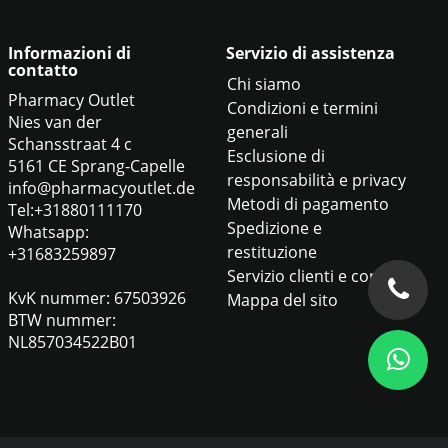
Informazioni di
Servizio di assistenza
contatto
Chi siamo
Pharmacy Outlet
Condizioni e termini
Nies van der
generali
Schansstraat 4 c
Esclusione di
5161 CE Sprang-Capelle
responsabilità e privacy
info@pharmacyoutlet.de
Metodi di pagamento
Tel:+31880111170
Spedizione e
Whatsapp:
restituzione
+31683259897
Servizio clienti e contatti
KvK nummer: 67503926
Mappa del sito
BTW nummer:
NL857034522B01