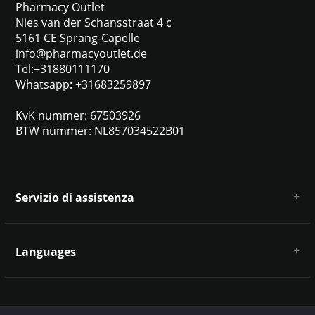
Pharmacy Outlet
Nies van der Schansstraat 4 c
5161 CE Sprang-Capelle
info@pharmacyoutlet.de
Tel:+31880111170
Whatsapp: +31683259897
KvK nummer: 67503926
BTW nummer: NL857034522B01
Servizio di assistenza
Chi siamo
Condizioni e termini generali
Languages
Esclusione di responsabilità e privacy
Metodi di pagamento
Deutsch
Spedizione e restituzione
Servizio clienti e contatti