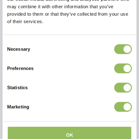
Prodotti correlati
may combine it with other information that you’ve
provided to them or that they’ve collected from your use
of their services.
Consent
Necessary
Selection
Preferences
Statistics
BEAPHAR SCATOLA DI TRASPORTO ALADINO LARGE ASSORTI 36X26X23 CM
BEAPHAR SCATOLA DI TRASPORTO PICCOLO
Marketing
€19,75
€1,00
Escl.
Costi di
Escl.
Costi di
spedizione
spedizione
OK