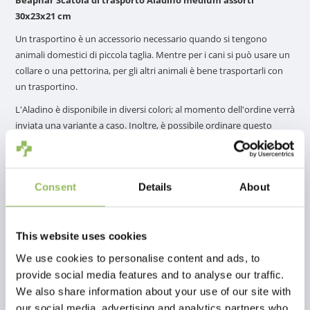
30x23x21 cm
Un trasportino è un accessorio necessario quando si tengono
animali domestici di piccola taglia. Mentre per i cani si può usare un
collare o una pettorina, per gli altri animali è bene trasportarli con
un trasportino.
L'Aladino è disponibile in diversi colori; al momento dell'ordine verrà
inviata una variante a caso. Inoltre, è possibile ordinare questo
cestino da trasporto in tre misure:
Piccola - adatta per criceti
Medio - adatto ai porcellini d'India
Consent
Details
About
Grande - adatto ai conigli
This website uses cookies
We use cookies to personalise content and ads, to
provide social media features and to analyse our traffic.
Per saperne di più
We also share information about your use of our site with
our social media, advertising and analytics partners who