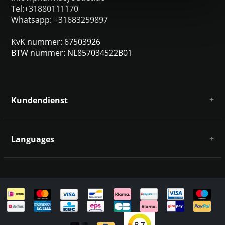
Tel:+31880111170
Whatsapp: +31683259897
KvK nummer: 67503926
BTW nummer: NL857034522B01
Kundendienst
Über uns
AGB
Languages
Haftungsausschluss und Datenschutz
Zahlungsarten
Deutsch
Versandkosten und Rücksendungen
Kontakt
Sitemap
English