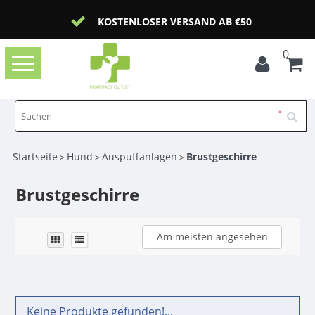
KOSTENLOSER VERSAND AB €50
0
Toggle
navigation
Startseite
Hund
Auspuffanlagen
Brustgeschirre
>
>
>
Brustgeschirre
Am meisten angesehen
Keine Produkte gefunden!...