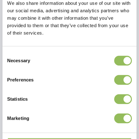
We also share information about your use of our site with
our social media, advertising and analytics partners who
may combine it with other information that you’ve
provided to them or that they’ve collected from your use
of their services.
PET-JOY THE DOGGYFRESH SENSITIVE & REPAIR CONDITIONER 200 ML
PET-JOY THE DOGGYFRESH DAILY CONDITIONER 200 ML
€14,98
€14,98
zzgl.
zzgl.
Consent
Versandkosten
Versandkosten
Necessary
Selection
Preferences
Statistics
Marketing