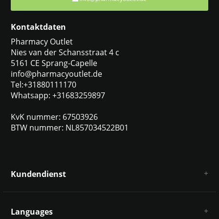
Kontaktdaten
Pharmacy Outlet
Nies van der Schansstraat 4 c
5161 CE Sprang-Capelle
info@pharmacyoutlet.de
Tel:+31880111170
Whatsapp: +31683259897
KvK nummer: 67503926
BTW nummer: NL857034522B01
Kundendienst
Über uns
AGB
Languages
Haftungsausschluss und Datenschutz