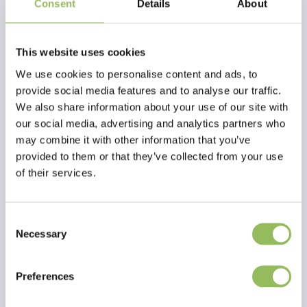
Consent
Details
About
This website uses cookies
We use cookies to personalise content and ads, to
provide social media features and to analyse our traffic.
We also share information about your use of our site with
our social media, advertising and analytics partners who
may combine it with other information that you’ve
provided to them or that they’ve collected from your use
of their services.
PET-JOY THE DOGGYFRESH DAILY CONDITIONER 200 ML
PET-JOY THE DOGGYFRESH PUPPY WASH 200 ML
Consent
€14,98
€14,98
Necessary
zzgl.
Versandkosten
zzgl.
Versandkosten
Selection
Preferences