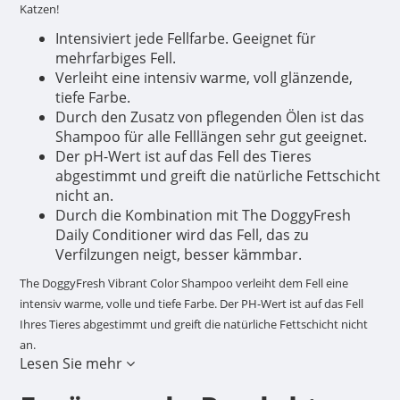
Katzen!
Intensiviert jede Fellfarbe. Geeignet für
mehrfarbiges Fell.
Verleiht eine intensiv warme, voll glänzende,
tiefe Farbe.
Durch den Zusatz von pflegenden Ölen ist das
Shampoo für alle Felllängen sehr gut geeignet.
Der pH-Wert ist auf das Fell des Tieres
abgestimmt und greift die natürliche Fettschicht
nicht an.
Durch die Kombination mit The DoggyFresh
Daily Conditioner wird das Fell, das zu
Verfilzungen neigt, besser kämmbar.
The DoggyFresh Vibrant Color Shampoo verleiht dem Fell eine
intensiv warme, volle und tiefe Farbe. Der PH-Wert ist auf das Fell
Ihres Tieres abgestimmt und greift die natürliche Fettschicht nicht
an.
Lesen Sie mehr
Durch den Zusatz von pflegenden Ölen ist das Shampoo für alle
Felllängen geeignet. Nach dem Waschen mit The DoggyFresh