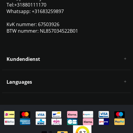
Tel:+31880111170
Whatsapp: +31683259897
KvK nummer: 67503926
BTW nummer: NL857034522B01
Kundendienst
Über uns
AGB
Languages
Haftungsausschluss und Datenschutz
Zahlungsarten
Deutsch
Versandkosten und Rücksendungen
Kontakt
Sitemap
English