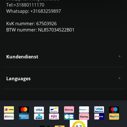
Tel:+31880111170
Whatsapp: +31683259897
KvK nummer: 67503926
BTW nummer: NL857034522B01
Kundendienst
Über uns
AGB
Languages
Haftungsausschluss und Datenschutz
Zahlungsarten
Deutsch
Versandkosten und Rücksendungen
Kontakt
Sitemap
English