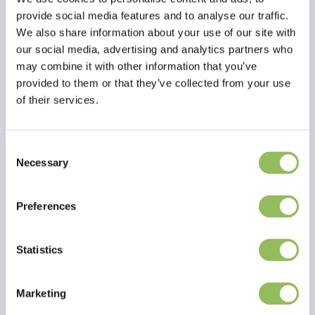
provide social media features and to analyse our traffic.
We also share information about your use of our site with
our social media, advertising and analytics partners who
may combine it with other information that you’ve
provided to them or that they’ve collected from your use
of their services.
ZYLKENE KAPSELN HUND/KATZE - 450 MG 30 TABLETTE
BEAPHAR ZAHNBÜRSTE
€44,95
€2,90
Consent
zzgl.
zzgl.
Necessary
Versandkosten
Versandkosten
Selection
Preferences
Statistics
Marketing