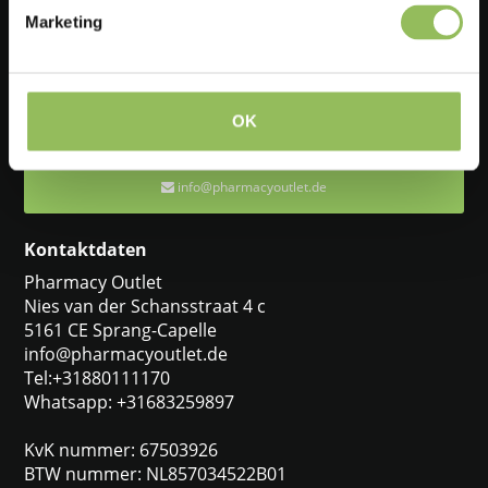
Haben Sie eine Frage?
Marketing
Wenden Sie sich an einen unserer Kundendienstmitarbeiter. Sie
werden Ihnen gerne helfen.
OK
+31880111170
info@pharmacyoutlet.de
Kontaktdaten
Pharmacy Outlet
Nies van der Schansstraat 4 c
5161 CE Sprang-Capelle
info@pharmacyoutlet.de
Tel:+31880111170
Whatsapp: +31683259897
KvK nummer: 67503926
BTW nummer: NL857034522B01