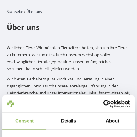
Startseite
/
Über uns
Über uns
Wir lieben Tiere. Wir möchten Tierhaltern helfen, sich um ihre Tiere
zu kümmern. Wir tun dies durch unseren Webshop voller
erschwinglicher Tierpflegeprodukte. Unser umfangreiches
Sortiment kann schnell geliefert werden.
Wir bieten Tierhaltern gute Produkte und Beratung in einer
zugänglichen Form. Durch unsere jahrelange Erfahrung in der
Heimtierbranche und unser internationales Einkaufsnetz wissen wir,
was gute neue Produkte sind. Unser Ziel ist es, Ihre erste Wahl für
den Online-Einkauf von Tierpflegeprodukten zu sein. Unsere
Produktpalette reicht von Hunden und Katzen bis hin zu Pferden,
Consent
Details
About
Vögeln, Nagetieren und Nutztieren. Wir wählen die Produkte für Sie
aus und liefern sie zu Ihnen nach Hause, wenn Sie sie brauchen.
Damit Sie mehr Zeit und Energie haben.