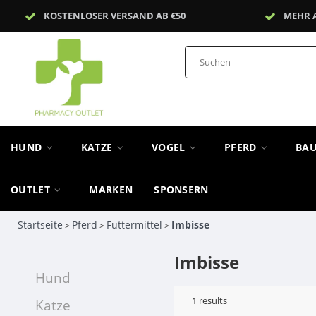
KOSTENLOSER VERSAND AB €50
MEHR 
HUND
KATZE
VOGEL
PFERD
BA
OUTLET
MARKEN
SPONSERN
Startseite
Pferd
Futtermittel
Imbisse
>
>
>
Imbisse
Hund
1
results
Katze