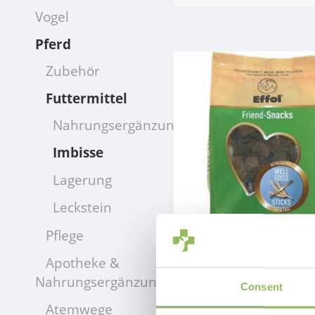
Vogel
Pferd
Zubehör
Futtermittel
Nahrungsergänzungsmittel
Imbisse
Lagerung
Leckstein
Pflege
FREUND-SNACKS WOHLFÜHLNAHRUNG (OHNE CEREALIEN)
Apotheke &
€1,75
Nahrungsergänzungsmittel
Consent
zzgl.
Versandkosten
Atemwege