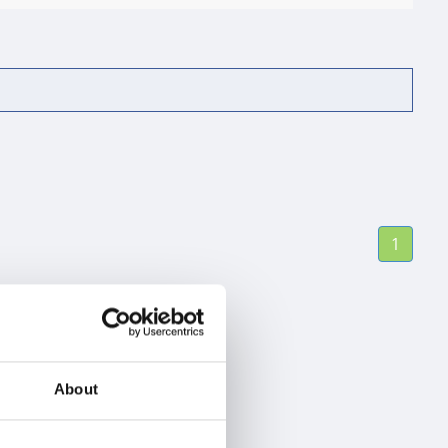
1
About