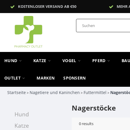
KOSTENLOSER VERSAND AB €50
MEHR 
HUND
KATZE
VOGEL
PFERD
BA
OUTLET
MARKEN
SPONSERN
Startseite
Nagetiere und Kaninchen
Futtermittel
Nagerstö
>
>
>
Nagerstöcke
Hund
0
results
Katze