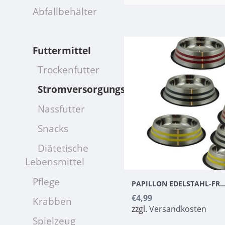
Abfallbehälter
Futtermittel
Trockenfutter
Stromversorgungszubehör
Nassfutter
Snacks
Diätetische
Lebensmittel
Pflege
PAPILLON EDELSTAHL-FRESSNAPF MIT FARBSPITZE
€4,99
Krabben
zzgl.
Versandkosten
Spielzeug