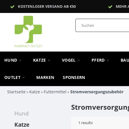
KOSTENLOSER VERSAND AB €50
MEHR 
HUND
KATZE
VOGEL
PFERD
BA
OUTLET
MARKEN
SPONSERN
Startseite
Katze
Futtermittel
Stromversorgungszubehör
>
>
>
Stromversorgun
Hund
1
results
Katze