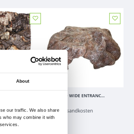
About
KOMODO CORK TERRARIUM BACKGROUND NATURAL
KOMODO WIDE ENTRANCE ROCK DEN
€19,98
kosten
zzgl.
Versandkosten
se our traffic. We also share
ers who may combine it with
 services.