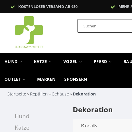
KOSTENLOSER VERSAND AB €50
MEHR 
HUND
KATZE
VOGEL
PFERD
BA
OUTLET
MARKEN
SPONSERN
Startseite
Reptilien
Gehäuse
Dekoration
>
>
>
Dekoration
Hund
19
results
Katze