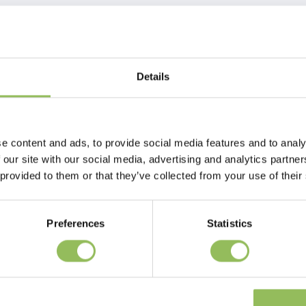
Details
nes realistischen Reptilienraums, der einen idealen
tet. Kommt komplett mit einer gewichteten Polyresin -
e content and ads, to provide social media features and to analy
, leicht zu reinigen und wartung. Ungefähre Höhe von 29
 our site with our social media, advertising and analytics partn
 provided to them or that they’ve collected from your use of their
Preferences
Statistics