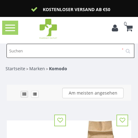
KOSTENLOSER VERSAND AB €50
0
Toggle
navigation
Startseite
Marken
Komodo
>
>
Am meisten angesehen