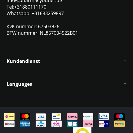
info@pharmacyoutlet.de
Tel:+31880111170
Whatsapp: +31683259897
KvK nummer: 67503926
BTW nummer: NL857034522B01
Kundendienst
Über uns
AGB
Languages
Haftungsausschluss und Datenschutz
Zahlungsarten
Deutsch
Versandkosten und Rücksendungen
Kontakt
Sitemap
English