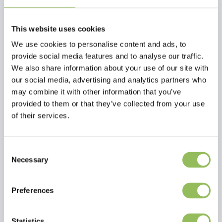
KOMODO FEEDING TONGS PLASTIC
KOMODO ADJUSTABLE RAINFALL SYSTEM
This website uses cookies
€2,98
€237,98
zzgl.
zzgl.
We use cookies to personalise content and ads, to
Versandkosten
Versandkosten
provide social media features and to analyse our traffic.
We also share information about your use of our site with
our social media, advertising and analytics partners who
may combine it with other information that you’ve
provided to them or that they’ve collected from your use
of their services.
Consent
Necessary
Selection
Preferences
Statistics