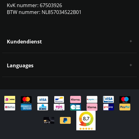
KvK nummer: 67503926
BTW nummer: NL857034522B01
Kundendienst
Über uns
AGB
Languages
Haftungsausschluss und Datenschutz
Zahlungsarten
Deutsch
Versandkosten und Rücksendungen
Kontakt
Sitemap
English
Italiano