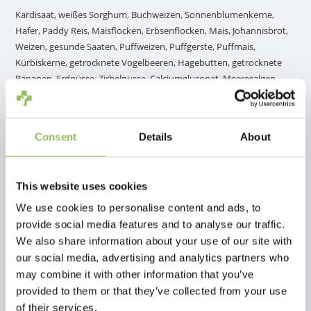
Kardisaat, weißes Sorghum, Buchweizen, Sonnenblumenkerne,
Hafer, Paddy Reis, Maisflocken, Erbsenflocken, Mais, Johannisbrot,
Weizen, gesunde Saaten, Puffweizen, Puffgerste, Puffmais,
Kürbiskerne, getrocknete Vogelbeeren, Hagebutten, getrocknete
Bananen, Erdnüsse, Zirbelnüsse, Calciumgluconat, Meeresalgen.
Analytische Bestandteile
Rohprotein 15,3%, Rohöle und -fette 16%, Rohfaser 6,7%, Rohasche
Consent
Details
About
2%.
Fütterungsempfehlung
Die Tagesdosis des Futters RIO für Papageien beträgt 40-50 g.
This website uses cookies
Lesen Sie mehr
We use cookies to personalise content and ads, to
Ergänzende Produkte
provide social media features and to analyse our traffic.
We also share information about your use of our site with
our social media, advertising and analytics partners who
may combine it with other information that you’ve
provided to them or that they’ve collected from your use
of their services.