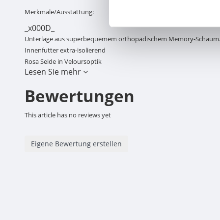
Merkmale/Ausstattung:
_x000D_
Unterlage aus superbequemem orthopädischem Memory-Schaum
Innenfutter extra-isolierend
Rosa Seide in Veloursoptik
Lesen Sie mehr
Superplüsch-Teddy-Stil
Atmungsaktiv
Bewertungen
Wasser- und schmutzabweisend
Waschbar bei 30
This article has no reviews yet
Eigene Bewertung erstellen