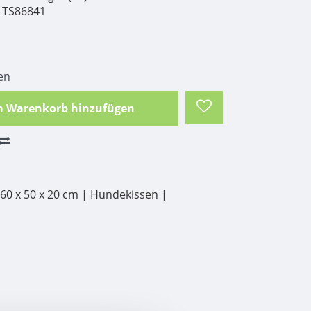
TS86841
en
 Warenkorb hinzufügen
0 x 50 x 20 cm | Hundekissen |