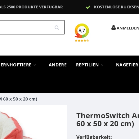
ALS 2500 PRODUKTE VERFÜGBAR
KOSTENLOSE RÜCKSE
ANMELDE
UERNHOFTIERE
ANDERE
REPTILIEN
NAGETIE
60 x 50 x 20 cm)
ThermoSwitch A
60 x 50 x 20 cm)
Verfügbarkeit: