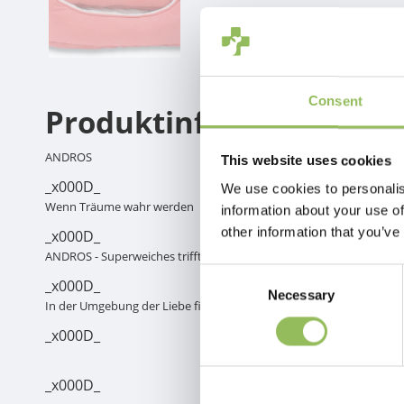
Consent
Produktinformation
ANDROS
This website uses cookies
_x000D_
We use cookies to personalis
Wenn Träume wahr werden
information about your use of
other information that you’ve
_x000D_
ANDROS - Superweiches trifft auf Teddy-Stil.
Consent
_x000D_
Necessary
Selection
In der Umgebung der Liebe findet jeder sein Zuhause...
_x000D_
_x000D_