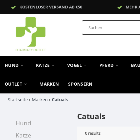
KOSTENLOSER VERSAND AB €50
MEHR 
HUND
KATZE
VOGEL
PFERD
BA
OUTLET
MARKEN
SPONSERN
Startseite
Marken
Catuals
>
>
Catuals
Hund
0
results
Katze