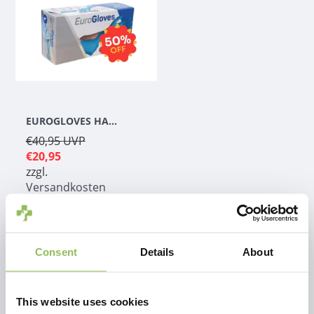
EUROGLOVES HANDSCHUHE L NITRIL BLAU (1000 STÜCK) GRÖSSE L
€40,95
UVP
€20,95
zzgl.
Versandkosten
Consent
Details
About
1
This website uses cookies