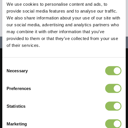
We use cookies to personalise content and ads, to
provide social media features and to analyse our traffic.
We also share information about your use of our site with
our social media, advertising and analytics partners who
may combine it with other information that you’ve
provided to them or that they’ve collected from your use
of their services.
Lassen Sie uns in Kontakt bleiben!
Consent
Necessary
Selection
Melden Sie sich für unseren Newsletter an
Preferences
Statistics
Haben Sie eine Frage?
Wenden Sie sich an einen unserer Kundendienstmitarbeiter. Sie
Marketing
werden Ihnen gerne helfen.