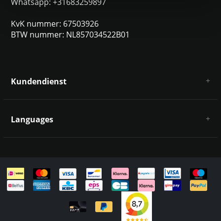
Whatsapp: +31683259897
KvK nummer: 67503926
BTW nummer: NL857034522B01
Kundendienst
Über uns
AGB
Languages
Haftungsausschluss und Datenschutz
Zahlungsarten
Deutsch
Versandkosten und Rücksendungen
Kontakt
Sitemap
English
Italiano