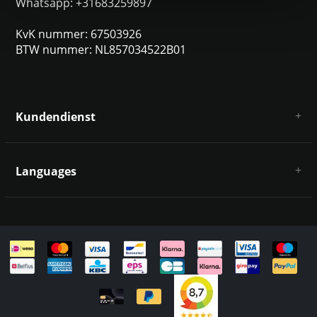
Whatsapp: +31683259897
KvK nummer: 67503926
BTW nummer: NL857034522B01
Kundendienst
Über uns
AGB
Languages
Haftungsausschluss und Datenschutz
Zahlungsarten
Deutsch
Versandkosten und Rücksendungen
Kontakt
Sitemap
English
Italiano